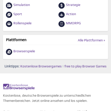
Simulation
Strategie
Sport
Action
Rollenspiele
MMORPG
Plattformen
Alle Plattformen »
Browserspiele
Linktipps:
Kostenlose Browsergames
|
free to play Browser Games
Kostenlose, deutsche Browserspiele zu unterschiedlichen
Themenbereichen. Jetzt online ansehen und los spielen.