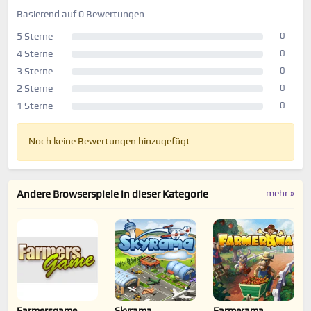
Basierend auf 0 Bewertungen
5 Sterne
0
4 Sterne
0
3 Sterne
0
2 Sterne
0
1 Sterne
0
Noch keine Bewertungen hinzugefügt.
mehr »
Andere Browserspiele in dieser Kategorie