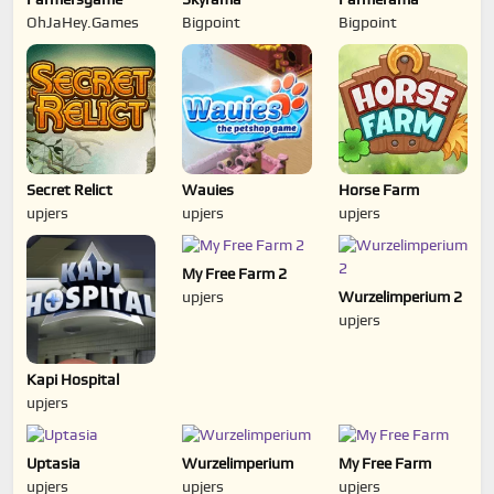
Farmersgame
Skyrama
Farmerama
OhJaHey.Games
Bigpoint
Bigpoint
Secret Relict
Wauies
Horse Farm
upjers
upjers
upjers
My Free Farm 2
Wurzelimperium 2
upjers
upjers
Kapi Hospital
upjers
Uptasia
Wurzelimperium
My Free Farm
upjers
upjers
upjers