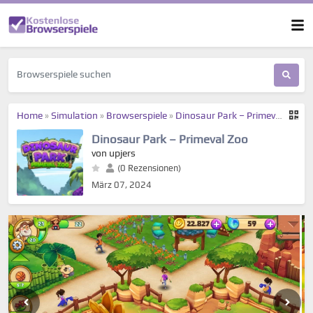
Home
»
Simulation
»
Browserspiele
»
Dinosaur Park – Primeval Zoo
Dinosaur Park – Primeval Zoo
von upjers
(0 Rezensionen)
März 07, 2024