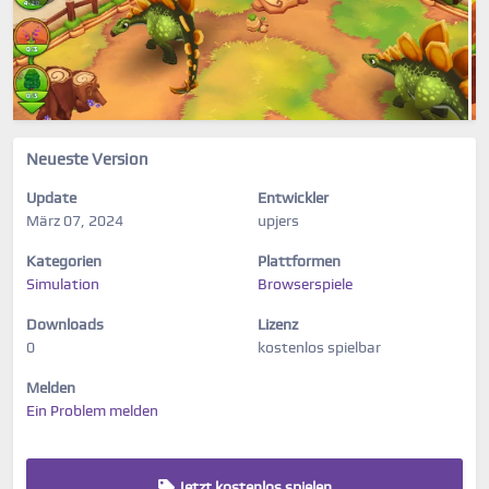
Neueste Version
Update
Entwickler
März 07, 2024
upjers
Kategorien
Plattformen
Simulation
Browserspiele
Downloads
Lizenz
0
kostenlos spielbar
Melden
Ein Problem melden
Jetzt kostenlos spielen