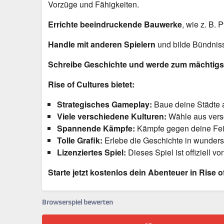
Vorzüge und Fähigkeiten.
Errichte beeindruckende Bauwerke
, wie z. B.
Handle mit anderen Spielern
und bilde Bündniss
Schreibe Geschichte und werde zum mächtigst
Rise of Cultures bietet:
Strategisches Gameplay:
Baue deine Städte a
Viele verschiedene Kulturen:
Wähle aus versc
Spannende Kämpfe:
Kämpfe gegen deine Fei
Tolle Grafik:
Erlebe die Geschichte in wunders
Lizenziertes Spiel:
Dieses Spiel ist offiziell v
Starte jetzt kostenlos dein Abenteuer in Rise o
Browserspiel bewerten