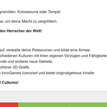
 Pyramiden, Kolosseums oder Tempel.
e, um deine Macht zu vergrößern.
en Herrscher der Welt!
uf, verwalte deine Ressourcen und bilde eine Armee.
hiedenen Kulturen mit ihren eigenen Vorzügen und Fähigkeite
nde und erobere neue Gebiete.
chöner 3D-Grafik.
on InnoGames lizenziert und bietet originalgetreue Inhalte.
f Cultures!