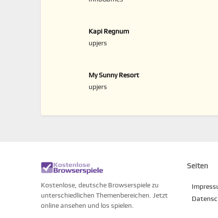
Kapi Regnum
upjers
My Sunny Resort
upjers
Seiten
Kostenlose, deutsche Browserspiele zu
Impres
unterschiedlichen Themenbereichen. Jetzt
Datensc
online ansehen und los spielen.