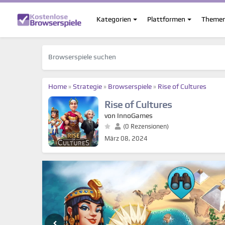
Kategorien
Plattformen
Theme
Home
»
Strategie
»
Browserspiele
»
Rise of Cultures
Rise of Cultures
von InnoGames
(0 Rezensionen)
März 08, 2024