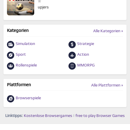
upjers
Kategorien
Alle Kategorien »
Simulation
Strategie
Sport
Action
Rollenspiele
MMORPG
Plattformen
Alle Plattformen »
Browserspiele
Linktipps:
Kostenlose Browsergames
|
free to play Browser Games