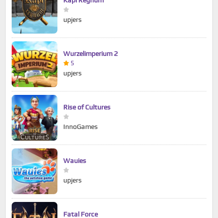
Kapi Regnum
upjers
Wurzelimperium 2
5
upjers
Rise of Cultures
InnoGames
Wauies
upjers
Fatal Force