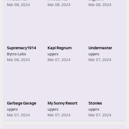
Mär 08, 2024
Mär 08, 2024
Mär 08, 2024
Supremacy1914
Kapi Regnum
Undermaster
Bytro Labs
upjers
upjers
Mär 08, 2024
Mär 07, 2024
Mär 07, 2024
Garbage Garage
My Sunny Resort
Stonies
upjers
upjers
upjers
Mär 07, 2024
Mär 07, 2024
Mär 07, 2024