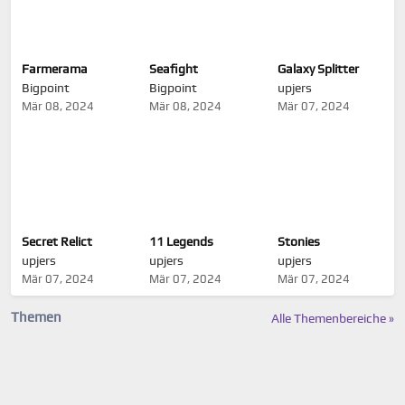
Farmerama
Seafight
Galaxy Splitter
Bigpoint
Bigpoint
upjers
Mär 08, 2024
Mär 08, 2024
Mär 07, 2024
Secret Relict
11 Legends
Stonies
upjers
upjers
upjers
Mär 07, 2024
Mär 07, 2024
Mär 07, 2024
Themen
Alle Themenbereiche »