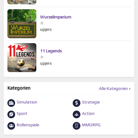
Wurzelimperium
upjers
11 Legends
upjers
Kategorien
Alle Kategorien »
Simulation
Strategie
Sport
Action
Rollenspiele
MMORPG