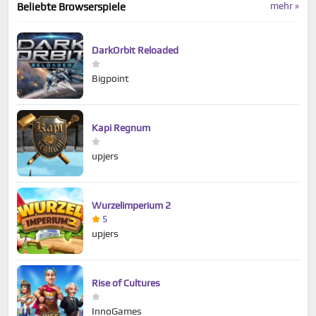
mehr »
Beliebte Browserspiele
DarkOrbit Reloaded
Bigpoint
Kapi Regnum
upjers
Wurzelimperium 2
5
upjers
Rise of Cultures
InnoGames